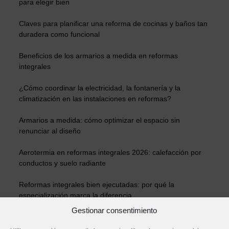
para elegir bien
Claves para planificar una reforma de cocinas y baños tan
duradera como funcional
Beneficios de los armarios a medida en reformas
integrales
¿Cómo coordinar la electricidad, la fontanería y la
climatización en las instalaciones en reformas?
Armarios a medida: cómo optimizar el espacio sin
renunciar al diseño
Aerotermia en reformas integrales 2026: calefacción por
conductos y suelo radiante
Reformas integrales bien ejecutadas: por qué la
especialización marca la diferencia
Gestionar consentimiento
Materiales ecológicos en reformas integrales: estética y
bienestar