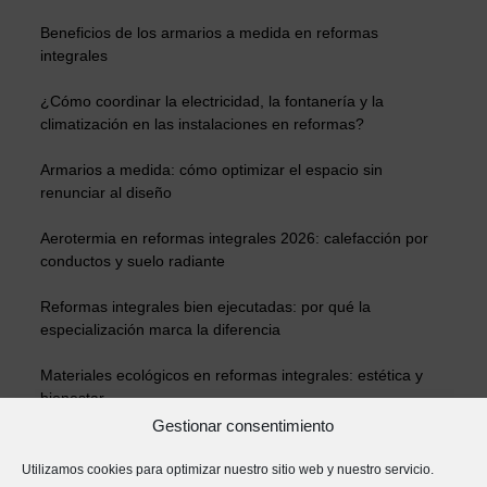
Beneficios de los armarios a medida en reformas
integrales
¿Cómo coordinar la electricidad, la fontanería y la
climatización en las instalaciones en reformas?
Armarios a medida: cómo optimizar el espacio sin
renunciar al diseño
Aerotermia en reformas integrales 2026: calefacción por
conductos y suelo radiante
Reformas integrales bien ejecutadas: por qué la
especialización marca la diferencia
Materiales ecológicos en reformas integrales: estética y
bienestar
Gestionar consentimiento
¿Cómo aumentar el valor de una vivienda con reformas?
Utilizamos cookies para optimizar nuestro sitio web y nuestro servicio.