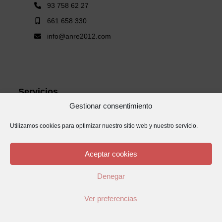
93 758 62 27
661 658 330
info@anre2012.com
Servicios
Gestionar consentimiento
Reformas Integrales
Reformas de baños y cocinas
Utilizamos cookies para optimizar nuestro sitio web y nuestro servicio.
Fachadas
Obra nueva
Aceptar cookies
Denegar
Reformas integrales en Mataró
Reformas integrales en Alella
Ver preferencias
Reformas integrales en Cabrera de Mar
Reformas integrales en Cabrils