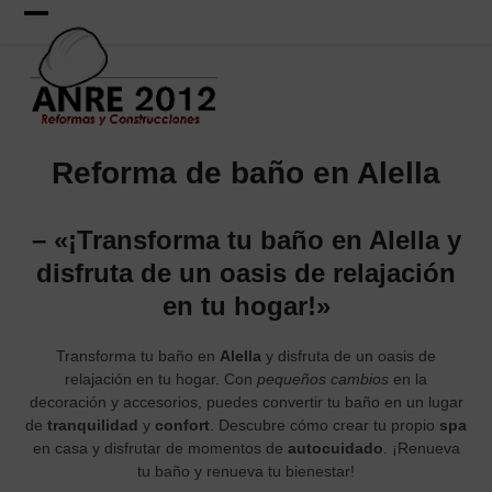
Skip
to
Open
Close
content
mobile
mobile
menu
menu
Reforma de baño en Alella
– «¡Transforma tu baño en Alella y
disfruta de un oasis de relajación
en tu hogar!»
Transforma tu baño en
Alella
y disfruta de un oasis de
relajación en tu hogar. Con
pequeños cambios
en la
decoración y accesorios, puedes convertir tu baño en un lugar
de
tranquilidad
y
confort
. Descubre cómo crear tu propio
spa
en casa y disfrutar de momentos de
autocuidado
. ¡Renueva
tu baño y renueva tu bienestar!