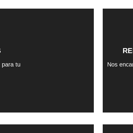
S
RE
 para tu
Nos encar