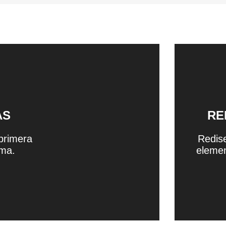
AS
RE
primera
Redis
ima.
elemen