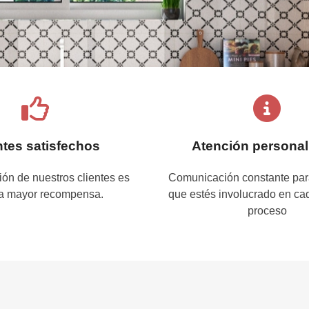
ntes satisfechos
Atención personal
ión de nuestros clientes es
Comunicación constante para
a mayor recompensa.
que estés involucrado en ca
proceso