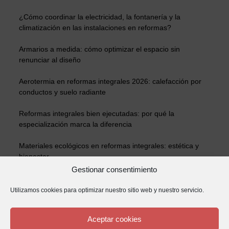
¿Cómo coordinar la electricidad, la fontanería y la
climatización en las instalaciones en reformas?
Armarios a medida: cómo optimizar el espacio sin
renunciar al diseño
Aerotermia en reformas integrales 2026: calefacción por
conductos y suelo radiante
Reformas integrales bien ejecutadas: por qué la
especialización marca la diferencia
Materiales ecológicos en reformas integrales: estética y
bienestar
Gestionar consentimiento
¿Cómo aumentar el valor de una vivienda con reformas?
Utilizamos cookies para optimizar nuestro sitio web y nuestro servicio.
Detalles que marcan la diferencia: acabados de
carpintería de alta gama en reformas integrales
Aceptar cookies