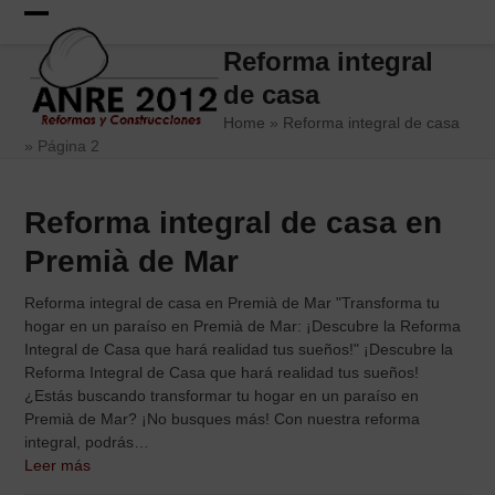
Skip
to
Open
Close
Reforma integral
content
mobile
mobile
de casa
menu
menu
Home
»
Reforma integral de casa
»
Página 2
Reforma integral de casa en
Premià de Mar
Reforma integral de casa en Premià de Mar "Transforma tu
hogar en un paraíso en Premià de Mar: ¡Descubre la Reforma
Integral de Casa que hará realidad tus sueños!" ¡Descubre la
Reforma Integral de Casa que hará realidad tus sueños!
¿Estás buscando transformar tu hogar en un paraíso en
Premià de Mar? ¡No busques más! Con nuestra reforma
integral, podrás…
Leer más