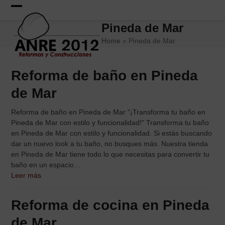
Skip
to
Open
Close
Pineda de Mar
content
mobile
mobile
Home
»
Pineda de Mar
menu
menu
Reforma de baño en Pineda
de Mar
Reforma de baño en Pineda de Mar "¡Transforma tu baño en
Pineda de Mar con estilo y funcionalidad!" Transforma tu baño
en Pineda de Mar con estilo y funcionalidad. Si estás buscando
dar un nuevo look a tu baño, no busques más. Nuestra tienda
en Pineda de Mar tiene todo lo que necesitas para convertir tu
baño en un espacio…
Leer más
Reforma de cocina en Pineda
de Mar