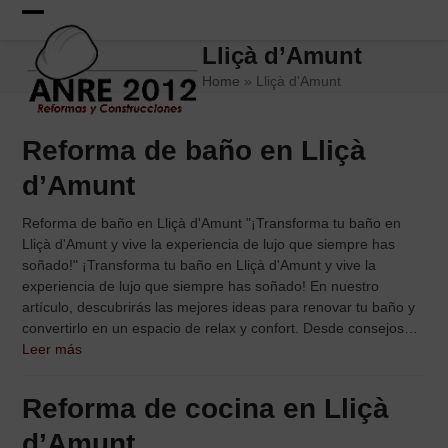
Skip
to
Open
Close
Lliçà d’Amunt
content
mobile
mobile
Home
»
Lliçà d'Amunt
menu
menu
Reforma de baño en Lliçà
d’Amunt
Reforma de baño en Lliçà d'Amunt "¡Transforma tu baño en
Lliçà d'Amunt y vive la experiencia de lujo que siempre has
soñado!" ¡Transforma tu baño en Lliçà d'Amunt y vive la
experiencia de lujo que siempre has soñado! En nuestro
artículo, descubrirás las mejores ideas para renovar tu baño y
convertirlo en un espacio de relax y confort. Desde consejos…
Leer más
Reforma de cocina en Lliçà
d’Amunt