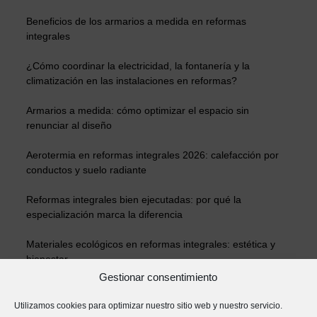
Beneficios de los armarios a medida en reformas
integrales
¿Cómo coordinar la electricidad, la fontanería y la
climatización en las instalaciones en reformas?
Armarios a medida: cómo optimizar el espacio sin
renunciar al diseño
Aerotermia en reformas integrales 2026: calefacción por
conductos y suelo radiante
Reformas integrales bien ejecutadas: por qué la
especialización marca la diferencia
Materiales ecológicos en reformas integrales: estética y
bienestar
Gestionar consentimiento
¿Cómo aumentar el valor de una vivienda con reformas?
Utilizamos cookies para optimizar nuestro sitio web y nuestro servicio.