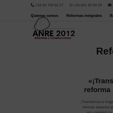
Skip
+34 93 758 62 27
+34 661 65 83 30
to
content
Quienes somos
Reformas integrales
B
Ref
«¡Trans
reforma 
¡Transforma tu hoga
renovar espacios p
por completo tu 