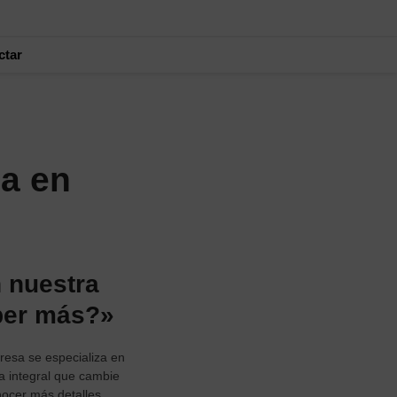
ctar
da en
 nuestra
ber más?»
resa se especializa en
a integral que cambie
nocer más detalles.