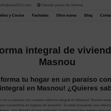
info@anre2012.com
Calcular precio de reforma
años y Cocina
Fachadas
Obra nueva
Blog
Conta
orma integral de vivien
Masnou
forma tu hogar en un paraíso con
integral en Masnou! ¿Quieres sa
r en un paraíso con nuestra reforma integral en Masnou! Nuestra emp
ara convertirlos en lugares de ensueño. Si estás buscando una reform
hogar, ¡has llegado al lugar indicado! Contáctanos hoy mismo para co