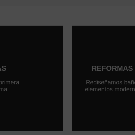
AS
REFORMAS 
primera
Rediseñamos baño
ima.
elementos moderno