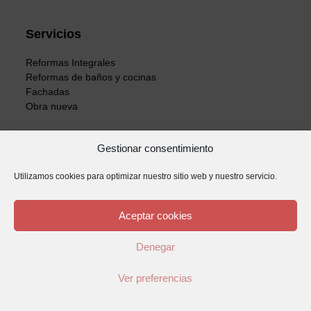
Servicios
Reformas Integrales
Reformas de baños y cocinas
Fachadas
Obra nueva
Gestionar consentimiento
Reformas integrales en Mataró
Utilizamos cookies para optimizar nuestro sitio web y nuestro servicio.
Reformas integrales en Alella
Reformas integrales en Cabrera de Mar
Reformas integrales en Cabrils
Aceptar cookies
Reformas integrales en Granollers
Reformas integrales en Vilassar de Mar
Denegar
Ver preferencias