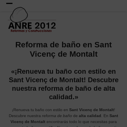
Skip
to
Open
Close
content
mobile
mobile
menu
menu
Reforma de baño en Sant
Vicenç de Montalt
«¡Renueva tu baño con estilo en
Sant Vicenç de Montalt! Descubre
nuestra reforma de baño de alta
calidad.»
¡Renueva tu baño con estilo en
Sant Vicenç de Montalt
!
Descubre nuestra
reforma de baño
de
alta calidad
. En
Sant
Vicenç de Montalt
encontrarás todo lo que necesitas para