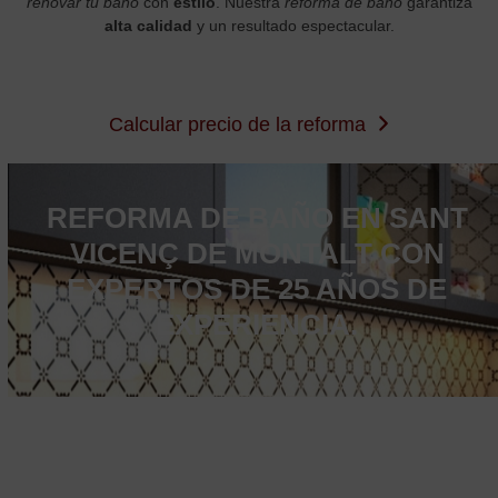
renovar tu baño
con
estilo
. Nuestra
reforma de baño
garantiza
alta calidad
y un resultado espectacular.
Calcular precio de la reforma
REFORMA DE BAÑO EN SANT
VICENÇ DE MONTALT CON
EXPERTOS DE 25 AÑOS DE
EXPERIENCIA.