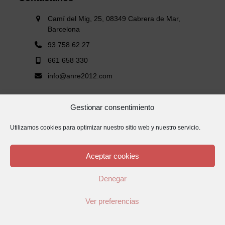
Camí del Mig, 25, 08349 Cabrera de Mar,
Barcelona
93 758 62 27
661 658 330
info@anre2012.com
Gestionar consentimiento
Utilizamos cookies para optimizar nuestro sitio web y nuestro servicio.
Servicios
Reformas Integrales
Aceptar cookies
Reformas de baños y cocinas
Fachadas
Denegar
Obra nueva
Ver preferencias