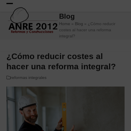
Skip
to
Open
Close
Blog
content
mobile
mobile
Home
»
Blog
»
¿Cómo reducir
menu
menu
costes al hacer una reforma
integral?
¿Cómo reducir costes al
hacer una reforma integral?
reformas integrales