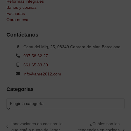
Reformas integrales
Baños y cocinas
Fachadas
Obra nueva
Contáctanos
Camí del Mig, 25, 08349 Cabrera de Mar, Barcelona
937 58 62 27
661 65 83 30
info@anre2012.com
Categorías
Categorías
Innovaciones en cocinas: lo
¿Cuáles son las
previous
que está a punto de llegar
tendencias en cocinas