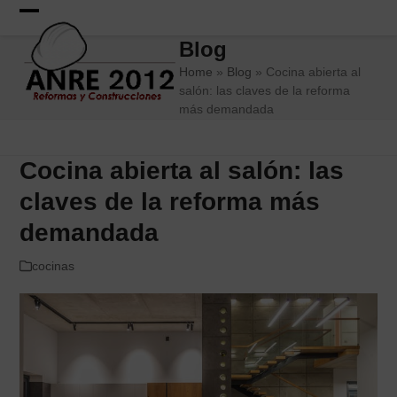
Skip
to
Open
Close
Blog
content
mobile
mobile
Home
»
Blog
»
Cocina abierta al
menu
menu
salón: las claves de la reforma
más demandada
Cocina abierta al salón: las
claves de la reforma más
demandada
cocinas